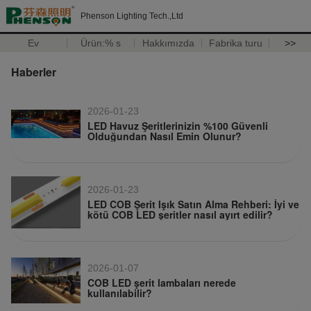
Phenson Lighting Tech.,Ltd
Ev
Ürün:% s
Hakkımızda
Fabrika turu
>>
Haberler
2026-01-23
LED Havuz Şeritlerinizin %100 Güvenli
Olduğundan Nasıl Emin Olunur?
2026-01-23
LED COB Şerit Işık Satın Alma Rehberi: İyi ve
kötü COB LED şeritler nasıl ayırt edilir?
2026-01-07
COB LED şerit lambaları nerede
kullanılabilir?