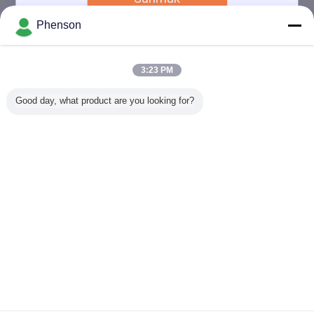
Phenson
2024-03-08
LED erişteyi biliyor musun?
3:23 PM
Good day, what product are you looking for?
2024-03-08
Yeni Ürünler LED Filament Nodular Hakkında
Sık Sorulan Sorular
Dil değiştir
Turkish
Ana sayfa
|
Hakkımızda
|
Site Haritası
|
Privacy Policy
Masaüstü görünümü
Copyright © 2017 - 2026 Phenson Lighting Tech.,Ltd.
All rights reserved.