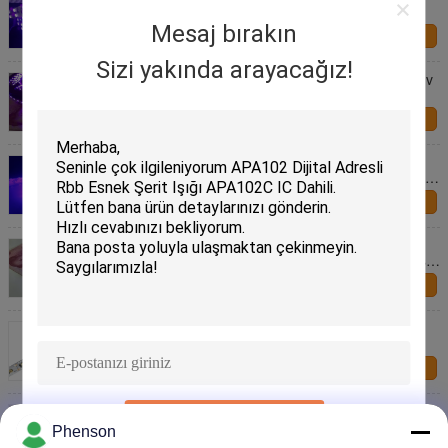
çift Sıralı UV LED Şerit metre başına 120 led
Mesaj bırakın
Bize ulaşın
Sizi yakında arayacağız!
UVA UV C Antiseptik Mor Led Işık Şeridi SMD335 uv
led şeritler 254nm 360nm 365nm 455nm
Bize ulaşın
Antiseptik Işık DC12V 24V 254nm 270nm 310nm
365nm 395nm 400nm Siyah Beyaz PCB SMD5050
UV LED Şerit
Bize ulaşın
12V UV 395-405nm Led Şerit Arka Işık 5050 SMD
60led / M UV Led Bant Lambası DJ Floresan Partisi
için
Bize ulaşın
UV Ultraviyole Siyah Işık LED Şerit 270nm 365nm
Yüksek Radyasyon Yoğunluğu Sterilizasyon
Germisid Təmizleme Mor UV LED Şerit
Bize ulaşın
16.4ft 5m 12v Dc 395nm Smd 5050 Siyah Işık Uv
Sunmak
Ultraviyole Led Şerit Uv Blacklight Led Halat
Phenson