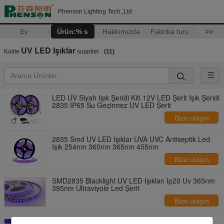
Phenson Lighting Tech.,Ltd
Ev
Ürün:% s
Hakkımızda
Fabrika turu
>>
UV LED Işıklar
Kalite
supplier.
(11)
LED UV Siyah Işık Şeridi Kiti 12V LED Şerit Işık Şeridi
2835 IP65 Su Geçirmez UV LED Şerit
Bize ulaşın
2835 Smd UV LED Işıklar UVA UVC Antiseptik Led
Işık 254nm 360nm 365nm 455nm
Bize ulaşın
SMD2835 Blacklight UV LED Işıkları Ip20 Uv 365nm
395nm Ultraviyole Led Şerit
Bize ulaşın
UV Ultraviyole 365nm 385nm 395nm 405nm 5050