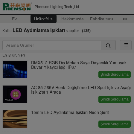
Phenson Lighting Tech.,Ltd
Ev
Ürün:% s
Hakkımızda
Fabrika turu
>>
LED Aydınlatma Işıkları
Kalite
supplier.
(135)
En iyi ürünleri
DMX512 RGB Dış Mekan Suya Dayanıklı Yumuşak
Duvar Yıkayıcı Işığı IP67
Şimdi Sorgulama
AC 85-265V Renk Değiştirme LED Spot Işık ve Aşağı
Işık 2'si 1 Arada
Şimdi Sorgulama
15mm LED Aydınlatma Işıkları Neon Şerit
Şimdi Sorgulama