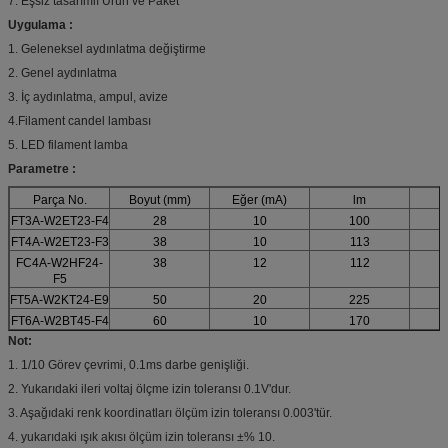
7.
Eşsiz tasarımlı Ürün ve Paket
Uygulama :
1. Geleneksel aydınlatma değiştirme
2. Genel aydınlatma
3. İç aydınlatma, ampul, avize
4.Filament candel lambası
5. LED filament lamba
Parametre :
Parça No.
Boyut (mm)
Eğer (mA)
lm
FT3A-W2ET23-F4
28
10
100
FT4A-W2ET23-F3
38
10
113
FC4A-W2HF24-
38
12
112
F5
FT5A-W2KT24-E9
50
20
225
FT6A-W2BT45-F4
60
10
170
Not:
1. 1/10 Görev çevrimi, 0.1ms darbe genişliği.
2. Yukarıdaki ileri voltaj ölçme izin toleransı 0.1V'dur.
3. Aşağıdaki renk koordinatları ölçüm izin toleransı 0.003'tür.
4. yukarıdaki ışık akısı ölçüm izin toleransı ±% 10.