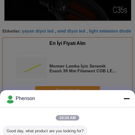
yayan diyot led
smd diyot led
light emission diode
Etiketler:
,
,
En İyi Fiyatı Alın
Mermer Lamba İçin Seramik
Esaslı 39 Mm Filament COB LED
Diyot Yüksek Aydınlık Verimliliği
Devam et
Phenson
COB LED Diyot
Daha
10:24 AM
Good day, what product are you looking for?