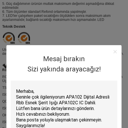
5. Güç dağılımının ürünün mutlak maksimum değerini aşmadığına dikkat
edilmelidir.
6. Tüm ölçümler standart Refond ortamında yapılmıştır.
7. LED'ler çalışırken paket sıcaklığını ölçdükten sonra maksimum akım
ayarlanmalıdır, bağlantı sıcaklığı maksimum hızı aşmamalıdır. LED
Teknik Destek
Uluslararası kıyaslama şirketlerini ve üçüncü taraf SGS sosyal sorumluluk
denetimini, EICC elektronik endüstrisi davranış kurallarına uygun olarak yapın.
Mesaj bırakın
Sizi yakında arayacağız!
ROHS, REACH, HF, IEC / EN 62471, LM-80 ve diğer uluslararası standartların
Üçüncü kişi test sonuçlarına uygun olarak.
TS16949
ISO9001
QC 080000
ISO 14001
OHSAS18001
ISO17025