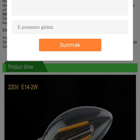
Biz, gelişmeler için bir itici güç olarak bilimsel araştırma ve yenilik kullanır,
işletmelerin temel rekabet gücünü oluşturmak, her müşteri daha güvenli, daha
çevre dostu ürünler alabilir kararlıyız.
laboratuvar
Deney Merkezi, 2013 yılında kurulmuş olup, 600 metrekareden fazla bir alanı
kaplamaktadır
CNAS Sertifikası
Aralık 2015 CNAS sertifikası, ulusal laboratuar rehberinde yer almaktadır.
Şirketin teknolojik yeniliği ve ürün geliştirme için eksiksiz bir test aracı sağlamak
Sunmak
için ürün kalitesi yönetimi, güvenilir test verileri zenginleştirmek için.