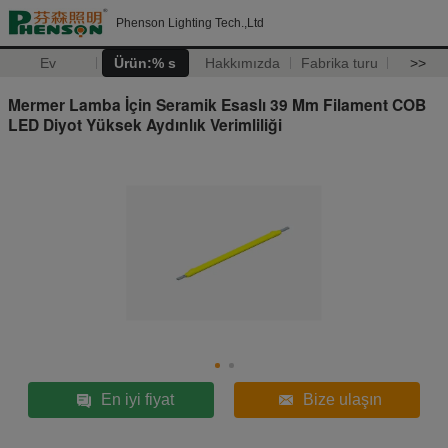
Phenson Lighting Tech.,Ltd
Ev
Ürün:% s
Hakkımızda
Fabrika turu
>>
Mermer Lamba İçin Seramik Esaslı 39 Mm Filament COB
LED Diyot Yüksek Aydınlık Verimliliği
En iyi fiyat
Bize ulaşın