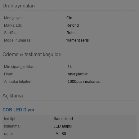
Ürün ayrıntıları
Menşe yeri:
Çin
Marka adı:
Refond
Sertifika:
Rohs
Model numarası:
filament serisi
Ödeme & teslimat koşulları
Min sipariş miktarı:
1k
Fiyat:
Anlaşılabilir
Ambalaj bilgileri:
1000pcs / makarası
Açıklama
COB LED Diyot
led tipi:
filament led
kullanma:
LED ampul
rapor:
LM - 80