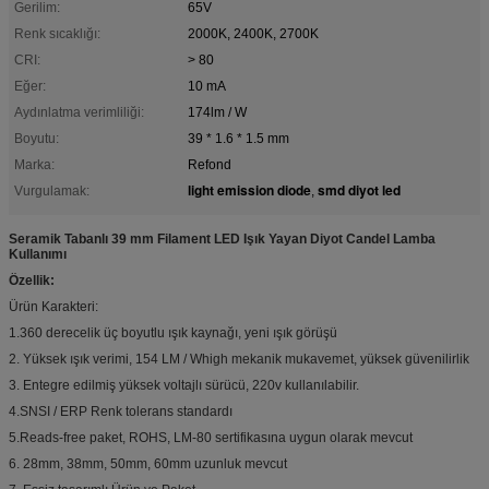
Gerilim:
65V
Renk sıcaklığı:
2000K, 2400K, 2700K
CRI:
> 80
Eğer:
10 mA
Aydınlatma verimliliği:
174lm / W
Boyutu:
39 * 1.6 * 1.5 mm
Marka:
Refond
light emission diode
smd diyot led
Vurgulamak:
,
Seramik Tabanlı 39 mm Filament LED Işık Yayan Diyot Candel Lamba
Kullanımı
Özellik:
Ürün Karakteri:
1.360 derecelik üç boyutlu ışık kaynağı, yeni ışık görüşü
2. Yüksek ışık verimi, 154 LM / Whigh mekanik mukavemet, yüksek güvenilirlik
3. Entegre edilmiş yüksek voltajlı sürücü, 220v kullanılabilir.
4.SNSI / ERP Renk tolerans standardı
5.Reads-free paket, ROHS, LM-80 sertifikasına uygun olarak mevcut
6. 28mm, 38mm, 50mm, 60mm uzunluk mevcut