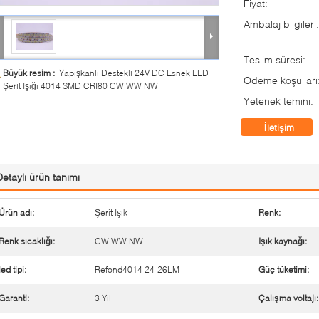
Fiyat:
Ambalaj bilgileri:
Teslim süresi:
Büyük resim :
Yapışkanlı Destekli 24V DC Esnek LED
Ödeme koşulları
Şerit Işığı 4014 SMD CRI80 CW WW NW
Yetenek temini:
İletişim
Detaylı ürün tanımı
Ürün adı:
Şerit Işık
Renk:
Renk sıcaklığı:
CW WW NW
Işık kaynağı:
led tipi:
Refond4014 24-26LM
Güç tüketimi:
Garanti:
3 Yıl
Çalışma voltajı: