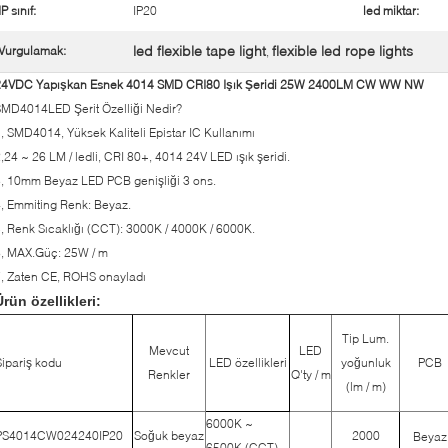
IP sınıf:
IP20
led miktar:
led flexible tape light
flexible led rope lights
Vurgulamak:
,
24VDC Yapışkan Esnek 4014 SMD CRI80 Işık Şeridi 25W 2400LM CW WW NW
MD4014LED Şerit Özelliği Nedir?
, SMD4014, Yüksek Kaliteli Epistar IC Kullanımı
,24 ~ 26 LM / ledli, CRI 80+, 4014 24V LED ışık şeridi.
, 10mm Beyaz LED PCB genişliği 3 ons.
, Emmiting Renk: Beyaz.
, Renk Sıcaklığı (CCT): 3000K / 4000K / 6000K.
, MAX.Güç: 25W / m
, Zaten CE, ROHS onayladı
Ürün özellikleri:
Tip Lum.
Mevcut
LED
Sipariş kodu
LED özellikleri
yoğunluk
PCB
Renkler
Q'ty / m
(lm / m)
6000K ~
PS4014CW024240IP20
Soğuk beyaz
2000
Beyaz
6500K (CCT)