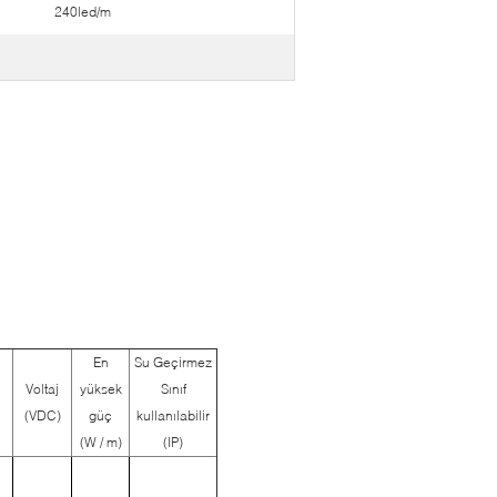
240led/m
En
Su Geçirmez
Voltaj
yüksek
Sınıf
(VDC)
güç
kullanılabilir
(W / m)
(IP)