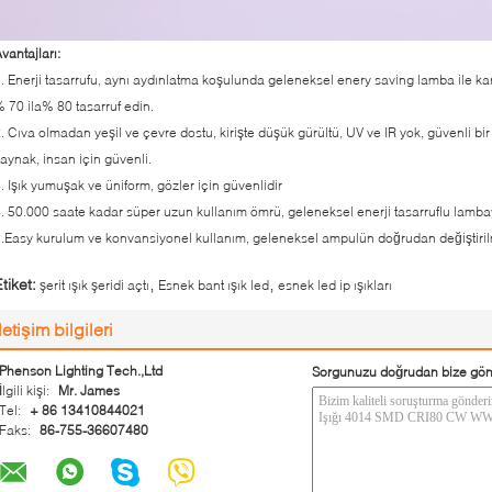
vantajları:
. Enerji tasarrufu, aynı aydınlatma koşulunda geleneksel enery saving lamba ile karş
 70 ila% 80 tasarruf edin.
. Cıva olmadan yeşil ve çevre dostu, kirişte düşük gürültü, UV ve IR yok, güvenli bir
aynak, insan için güvenli.
. Işık yumuşak ve üniform, gözler için güvenlidir
. 50.000 saate kadar süper uzun kullanım ömrü, geleneksel enerji tasarruflu lamba
.Easy kurulum ve konvansiyonel kullanım, geleneksel ampulün doğrudan değiştiri
,
,
tiket:
şerit ışık şeridi açtı
Esnek bant ışık led
esnek led ip ışıkları
İletişim bilgileri
Phenson Lighting Tech.,Ltd
Sorgunuzu doğrudan bize gön
İlgili kişi:
Mr. James
Tel:
+ 86 13410844021
Faks:
86-755-36607480