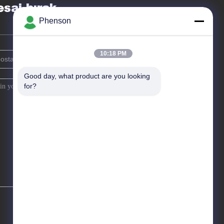
saj bırak
Phenson
10:18 PM
Good day, what product are you looking 
for?