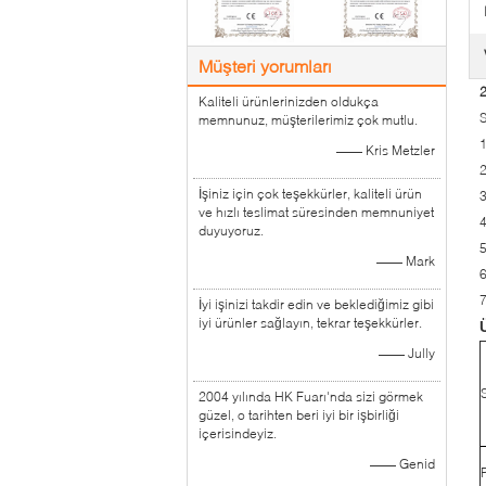
Müşteri yorumları
Kaliteli ürünlerinizden oldukça
S
memnunuz, müşterilerimiz çok mutlu.
1
—— Kris Metzler
2
İşiniz için çok teşekkürler, kaliteli ürün
3
ve hızlı teslimat süresinden memnuniyet
4
duyuyoruz.
5
—— Mark
6
7
İyi işinizi takdir edin ve beklediğimiz gibi
iyi ürünler sağlayın, tekrar teşekkürler.
—— Jully
2004 yılında HK Fuarı'nda sizi görmek
güzel, o tarihten beri iyi bir işbirliği
içerisindeyiz.
—— Genid