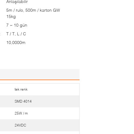
Anlaşılabilir
5m / rulo, 500m / karton GW
15kg
7 ~ 10 gün
:
T / T, L / C
10,0000m
tek renk
SMD 4014
25W / m
24VDC