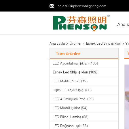
sales02@phensonlighting.com
Ana s
Y
Ana sayfa
Ürünler
Esnek Led Strip ışıkları
Tüm ürünler
LED Aydınlatma Işıkları
(135)
Esnek Led Strip ışıkları
(109)
LED Matris Paneli
(19)
Dijital LED Şerit Işığı
(60)
LED Alüminyum Profil
(29)
LED Modül Işıklar
(54)
LED Piksel Lamba
(68)
LED Doğrusal Işık
(36)