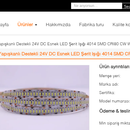
Se
ayfa
Ürünler
Hakkımızda
Fabrika turu
Kalite ko
apışkanlı Destekli 24V DC Esnek LED Şerit Işığı 4014 SMD CRI80 CW
Yapışkanlı Destekli 24V DC Esnek LED Şerit Işığı 4014 SMD
Ürün ayrıntıları
Menşe yeri:
Marka adı:
Sertifika:
Model numarası
Ödeme & teslim
Min sipariş mikta