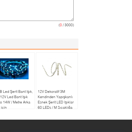
(
0
/ 3000)
 Led Şerit Bant Işık,
12V Dekoratif 3M
2V Led Bant Işık
Kendinden Yapışkanlı
o 14W / Metre Arka
Esnek Şerit LED Işıklar
k için
60 LEDs / M Sıcaklığa
Dayanıklı