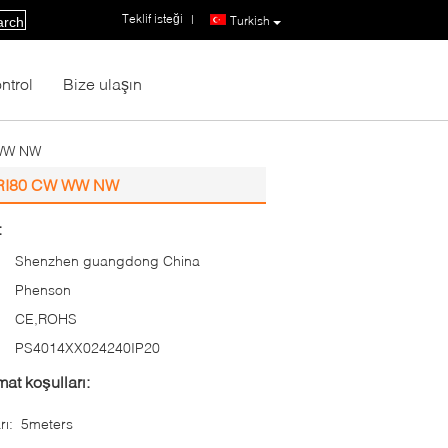
Teklif isteği
|
Turkish
arch
ntrol
Bize ulaşın
 WW NW
 CRI80 CW WW NW
:
Shenzhen guangdong China
Phenson
CE,ROHS
:
PS4014XX024240IP20
at koşulları:
rı:
5meters