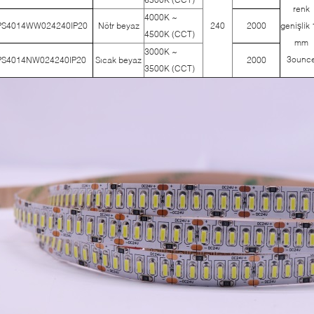
renk
4000K ~
PS4014WW024240IP20
Nötr beyaz
240
2000
genişlik
4500K (CCT)
mm
3000K ~
3ounc
PS4014NW024240IP20
Sıcak beyaz
2000
3500K (CCT)