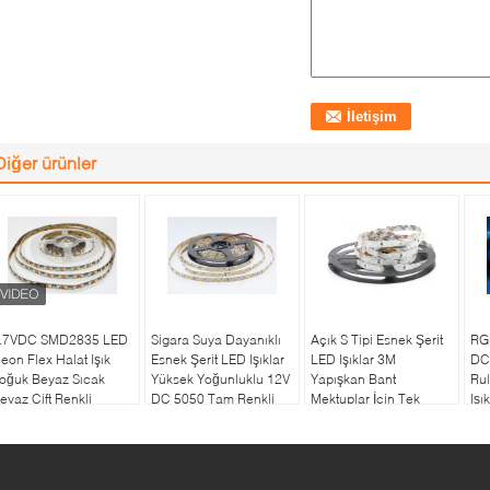
Diğer ürünler
.7VDC SMD2835 LED
Sigara Suya Dayanıklı
Açık S Tipi Esnek Şerit
RGB
eon Flex Halat Işık
Esnek Şerit LED Işıklar
LED Işıklar 3M
DC1
oğuk Beyaz Sıcak
Yüksek Yoğunluklu 12V
Yapışkan Bant
Rul
eyaz Çift Renkli
DC 5050 Tam Renkli
Mektuplar İçin Tek
Işı
Renk