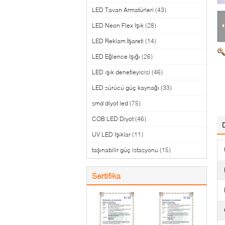
LED Tavan Armatürleri
(43)
LED Neon Flex Işık
(28)
LED Reklam İşareti
(14)
LED Eğlence Işığı
(26)
LED ışık denetleyicisi
(46)
LED sürücü güç kaynağı
(33)
smd diyot led
(75)
COB LED Diyot
(46)
UV LED Işıklar
(11)
taşınabilir güç istasyonu
(15)
Sertifika