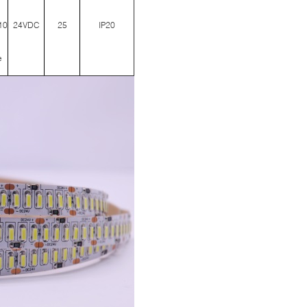
 10
24VDC
25
IP20
e